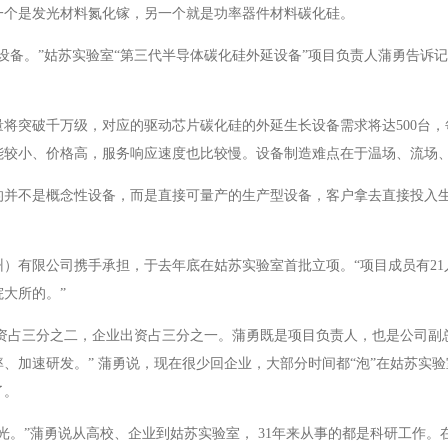
一个是发光材料氮化镓，另一个就是功率器件材料碳化硅。
设备。”姑苏实验室“第三代半导体碳化硅外延设备”项目负责人蒲勇告诉
将突破千万级，对应的驱动芯片碳化硅的外延生长设备需求将达500台
能较小、价格高，服务响应速度也比较慢。设备制造难点在于温场、流场
的并不是概念性设备，而是直接可量产的生产型设备，客户拿去直接投入
）有限公司携手承担，于去年底在姑苏实验室首批立项。“项目成员有21
大所的。”
室出资占三分之二，企业出资占三分之一。蒲勇既是项目负责人，也是公司副
、加速研发。” 蒲勇说，现在很少回企业，大部分时间都“泡”在姑苏实
了。
光。”蒲勇说从高校、企业到姑苏实验室， 31年来从事的都是科研工作