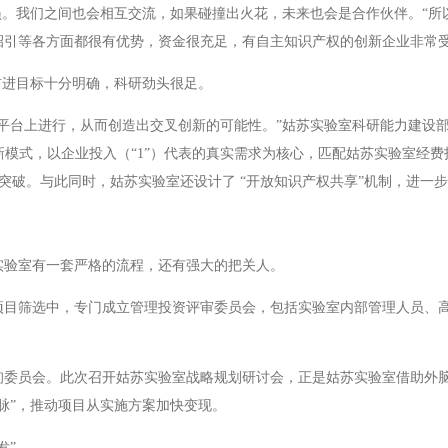
员。我们之间也会相互交流，如果碰撞出火花，未来也会是合作伙伴。“
招引等各方面都很有优势，资金很充足，有自主知识产权的创新企业非常受
前进目标十分明确，科研劲头很足。
平台上进行，从而创造出交叉创新的可能性。”姑苏实验室科研能力建设
创新模式，以企业投入（“1”）代表的真实需求为核心，匹配姑苏实验室经费
术突破。与此同时，姑苏实验室还设计了 “开放知识产权共享”机制，进一
实验室有一套严格的流程，还有强大的把关人。
项目筛选中，专门成立管理投资评审委员会，包括实验室内部管理人员、
询委员会。此次召开姑苏实验室战略规划研讨会，正是姑苏实验室借助外
脉”，推动项目从实施方案加快变现。
发”。