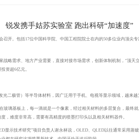
锐发携手姑苏实验室 跑出科研“加速度”
讨会召开。包括17位中国科学院、中国工程院院士在内的50多位业内顶尖
家战略需求、地方产业需要，直接对接市场需求，创新体制机制，“顶天
研投资超6亿元。
子点发光二极管）等半导体材料，因广泛用于手机、电视等显示领域，越来
打印在玻璃基板上，每一滴就是一个像素，经过相关材料的多层复合，最终就
匀度，难度非常高，需要有高精度的喷墨打印头以及相关材料器件。
LED显示技术研究”项目负责人谢永林说，OLED、QLED以往通常采用
企业都在研究这项喷墨新技术，中国还处于追赶阶段。