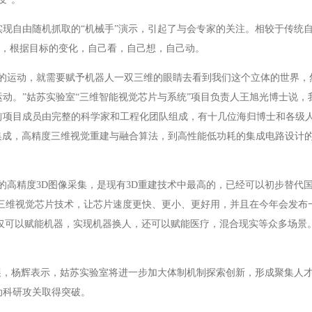
现自由随机抓取的“机械手”演示，引起了与会专家的关注。相较于传统
一样，根据目标的变化，自己看，自己想，自己动。
杂的运动，就需要赋予机器人一双三维的眼睛去看到我们这个立体的世界，
动。”姑苏实验室“三维智能视觉芯片与系统”项目负责人王旭光博士说，我
前项目成员由完整的科学家和工程化团队组成，有十几位海归博士和各级
集成，高精度三维视觉重建与融合算法，到高性能低功耗的集成电路设计
的高精度3D图像采集，是现有3D重建技术中最高的，已经可以初步替代国
代三维视觉芯片技术，让芯片速度更快、更小、更好用，并且在今年会发布一
不仅可以赋能机器，实现机器换人，还可以赋能医疗，混合现实等众多场景
展，杨辉表示，姑苏实验室将进一步加大体制机制探索创新，形成聚集人
动科研攻关取得突破。