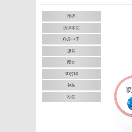
喷码
纺织印花
印刷电子
服装
图文
3D打印
包装
标签