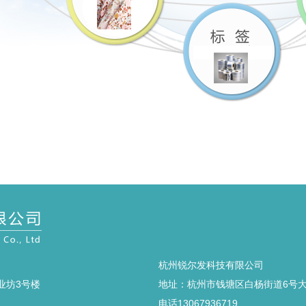
杭州锐尔发科技有限公司
业坊3号楼
地址：杭州市钱塘区白杨街道6号大街
电话13067936719